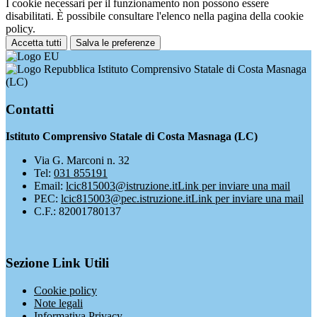
I cookie necessari per il funzionamento non possono essere
disabilitati. È possibile consultare l'elenco nella pagina della cookie
policy.
Accetta tutti
Salva le preferenze
Istituto Comprensivo Statale di Costa Masnaga
(LC)
Contatti
Istituto Comprensivo Statale di Costa Masnaga (LC)
Via G. Marconi n. 32
Tel:
031 855191
Email:
lcic815003@istruzione.it
Link per inviare una mail
PEC:
lcic815003@pec.istruzione.it
Link per inviare una mail
C.F.: 82001780137
Sezione Link Utili
Cookie policy
Note legali
Informativa Privacy