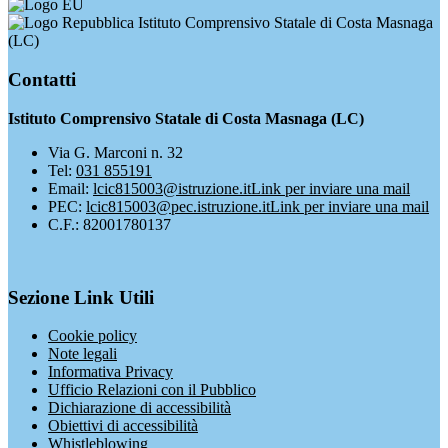
Istituto Comprensivo Statale di Costa Masnaga
(LC)
Contatti
Istituto Comprensivo Statale di Costa Masnaga (LC)
Via G. Marconi n. 32
Tel:
031 855191
Email:
lcic815003@istruzione.it
Link per inviare una mail
PEC:
lcic815003@pec.istruzione.it
Link per inviare una mail
C.F.: 82001780137
Sezione Link Utili
Cookie policy
Note legali
Informativa Privacy
Ufficio Relazioni con il Pubblico
Dichiarazione di accessibilità
Obiettivi di accessibilità
Whistleblowing