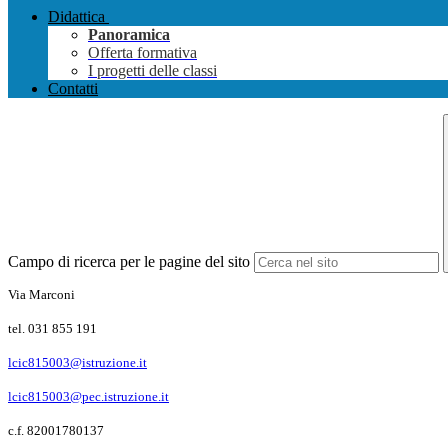
Didattica
Panoramica
Offerta formativa
I progetti delle classi
Contatti
Campo di ricerca per le pagine del sito
Via Marconi
tel. 031 855 191
lcic815003@istruzione.it
lcic815003@pec.istruzione.it
c.f. 82001780137