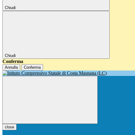
Chiudi
Chiudi
Conferma
Annulla
Conferma
close