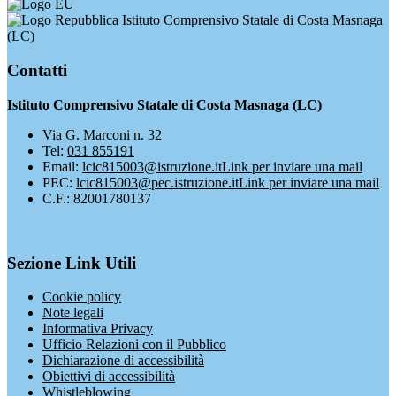
Istituto Comprensivo Statale di Costa Masnaga
(LC)
Contatti
Istituto Comprensivo Statale di Costa Masnaga (LC)
Via G. Marconi n. 32
Tel:
031 855191
Email:
lcic815003@istruzione.it
Link per inviare una mail
PEC:
lcic815003@pec.istruzione.it
Link per inviare una mail
C.F.: 82001780137
Sezione Link Utili
Cookie policy
Note legali
Informativa Privacy
Ufficio Relazioni con il Pubblico
Dichiarazione di accessibilità
Obiettivi di accessibilità
Whistleblowing