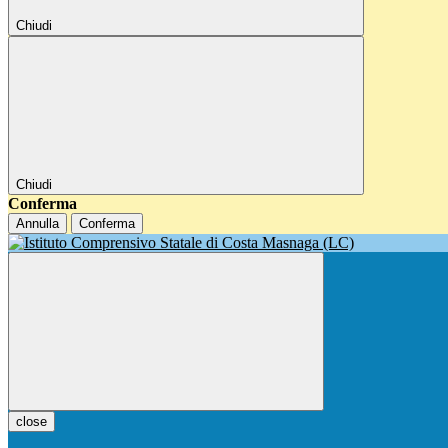
Chiudi
Chiudi
Conferma
Annulla
Conferma
close