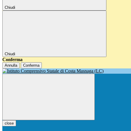
Chiudi
Chiudi
Conferma
Annulla
Conferma
close