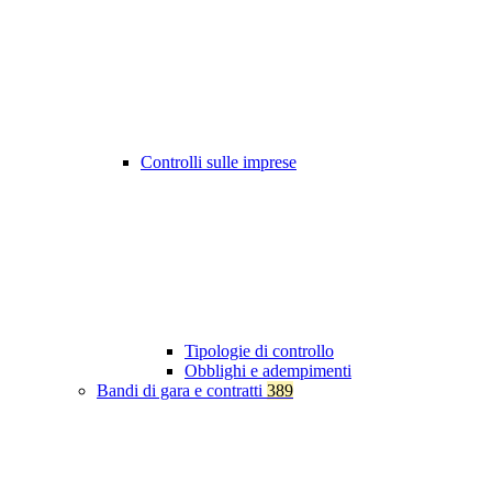
Controlli sulle imprese
Tipologie di controllo
Obblighi e adempimenti
Bandi di gara e contratti
389