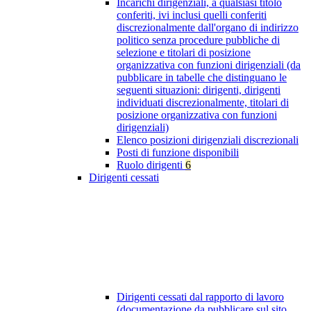
Incarichi dirigenziali, a qualsiasi titolo
conferiti, ivi inclusi quelli conferiti
discrezionalmente dall'organo di indirizzo
politico senza procedure pubbliche di
selezione e titolari di posizione
organizzativa con funzioni dirigenziali (da
pubblicare in tabelle che distinguano le
seguenti situazioni: dirigenti, dirigenti
individuati discrezionalmente, titolari di
posizione organizzativa con funzioni
dirigenziali)
Elenco posizioni dirigenziali discrezionali
Posti di funzione disponibili
Ruolo dirigenti
6
Dirigenti cessati
Dirigenti cessati dal rapporto di lavoro
(documentazione da pubblicare sul sito