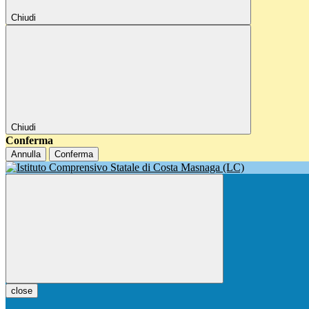
Chiudi
Chiudi
Conferma
Annulla
Conferma
close