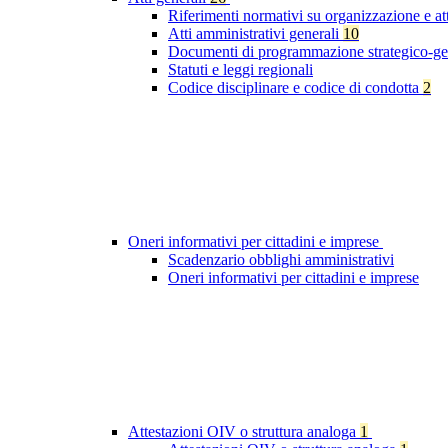
Riferimenti normativi su organizzazione e at
Atti amministrativi generali
10
Documenti di programmazione strategico-ge
Statuti e leggi regionali
Codice disciplinare e codice di condotta
2
Oneri informativi per cittadini e imprese
Scadenzario obblighi amministrativi
Oneri informativi per cittadini e imprese
Attestazioni OIV o struttura analoga
1