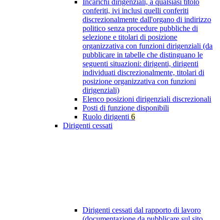
Incarichi dirigenziali, a qualsiasi titolo
conferiti, ivi inclusi quelli conferiti
discrezionalmente dall'organo di indirizzo
politico senza procedure pubbliche di
selezione e titolari di posizione
organizzativa con funzioni dirigenziali (da
pubblicare in tabelle che distinguano le
seguenti situazioni: dirigenti, dirigenti
individuati discrezionalmente, titolari di
posizione organizzativa con funzioni
dirigenziali)
Elenco posizioni dirigenziali discrezionali
Posti di funzione disponibili
Ruolo dirigenti
6
Dirigenti cessati
Dirigenti cessati dal rapporto di lavoro
(documentazione da pubblicare sul sito