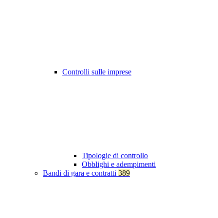
Controlli sulle imprese
Tipologie di controllo
Obblighi e adempimenti
Bandi di gara e contratti
389