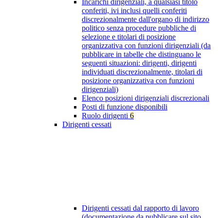
Incarichi dirigenziali, a qualsiasi titolo
conferiti, ivi inclusi quelli conferiti
discrezionalmente dall'organo di indirizzo
politico senza procedure pubbliche di
selezione e titolari di posizione
organizzativa con funzioni dirigenziali (da
pubblicare in tabelle che distinguano le
seguenti situazioni: dirigenti, dirigenti
individuati discrezionalmente, titolari di
posizione organizzativa con funzioni
dirigenziali)
Elenco posizioni dirigenziali discrezionali
Posti di funzione disponibili
Ruolo dirigenti
6
Dirigenti cessati
Dirigenti cessati dal rapporto di lavoro
(documentazione da pubblicare sul sito