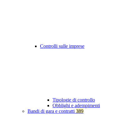
Controlli sulle imprese
Tipologie di controllo
Obblighi e adempimenti
Bandi di gara e contratti
389