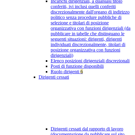
Incarichi dirigenziali, a qualsiasi titolo
conferiti, ivi inclusi quelli conferiti
discrezionalmente dall'organo di indirizzo
politico senza procedure pubbliche di
selezione e titolari di posizione
organizzativa con funzioni dirigenziali (da
pubblicare in tabelle che distinguano le
seguenti situazioni: dirigenti, dirigenti
individuati discrezionalmente, titolari di
posizione organizzativa con funzioni
dirigenziali)
Elenco posizioni dirigenziali discrezionali
Posti di funzione disponibili
Ruolo dirigenti
6
Dirigenti cessati
Dirigenti cessati dal rapporto di lavoro
(documentazione da pubblicare sul sito