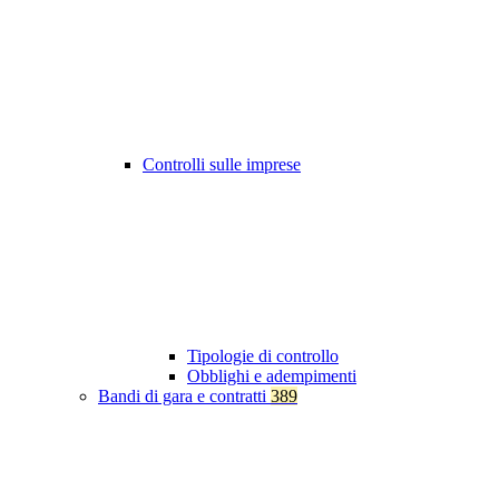
Controlli sulle imprese
Tipologie di controllo
Obblighi e adempimenti
Bandi di gara e contratti
389