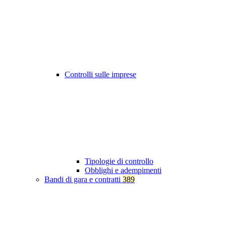
Controlli sulle imprese
Tipologie di controllo
Obblighi e adempimenti
Bandi di gara e contratti
389