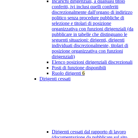
Incarichi dirigenziali, a qualsiasi titolo
conferiti, ivi inclusi quelli conferiti
discrezionalmente dall'organo di indirizzo
politico senza procedure pubbliche di
selezione e titolari di posizione
organizzativa con funzioni dirigenziali (da
pubblicare in tabelle che distinguano le
seguenti situazioni: dirigenti, dirigenti
individuati discrezionalmente, titolari di
posizione organizzativa con funzioni
dirigenziali)
Elenco posizioni dirigenziali discrezionali
Posti di funzione disponibili
Ruolo dirigenti
6
Dirigenti cessati
Dirigenti cessati dal rapporto di lavoro
(documentazione da pubblicare sul sito