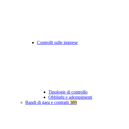
Controlli sulle imprese
Tipologie di controllo
Obblighi e adempimenti
Bandi di gara e contratti
389