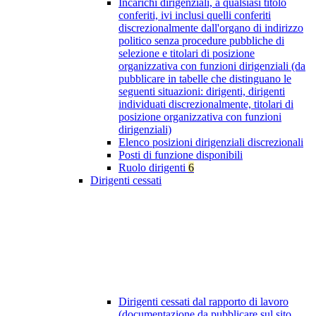
Incarichi dirigenziali, a qualsiasi titolo
conferiti, ivi inclusi quelli conferiti
discrezionalmente dall'organo di indirizzo
politico senza procedure pubbliche di
selezione e titolari di posizione
organizzativa con funzioni dirigenziali (da
pubblicare in tabelle che distinguano le
seguenti situazioni: dirigenti, dirigenti
individuati discrezionalmente, titolari di
posizione organizzativa con funzioni
dirigenziali)
Elenco posizioni dirigenziali discrezionali
Posti di funzione disponibili
Ruolo dirigenti
6
Dirigenti cessati
Dirigenti cessati dal rapporto di lavoro
(documentazione da pubblicare sul sito