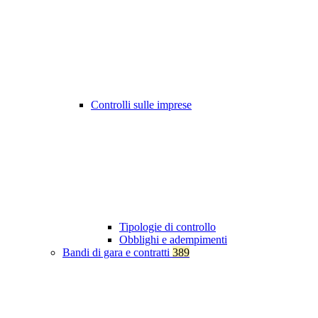
Controlli sulle imprese
Tipologie di controllo
Obblighi e adempimenti
Bandi di gara e contratti
389