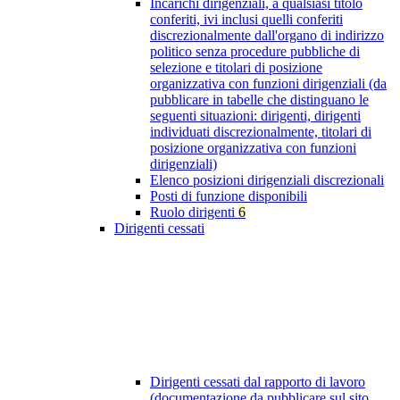
Incarichi dirigenziali, a qualsiasi titolo
conferiti, ivi inclusi quelli conferiti
discrezionalmente dall'organo di indirizzo
politico senza procedure pubbliche di
selezione e titolari di posizione
organizzativa con funzioni dirigenziali (da
pubblicare in tabelle che distinguano le
seguenti situazioni: dirigenti, dirigenti
individuati discrezionalmente, titolari di
posizione organizzativa con funzioni
dirigenziali)
Elenco posizioni dirigenziali discrezionali
Posti di funzione disponibili
Ruolo dirigenti
6
Dirigenti cessati
Dirigenti cessati dal rapporto di lavoro
(documentazione da pubblicare sul sito