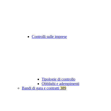
Controlli sulle imprese
Tipologie di controllo
Obblighi e adempimenti
Bandi di gara e contratti
389