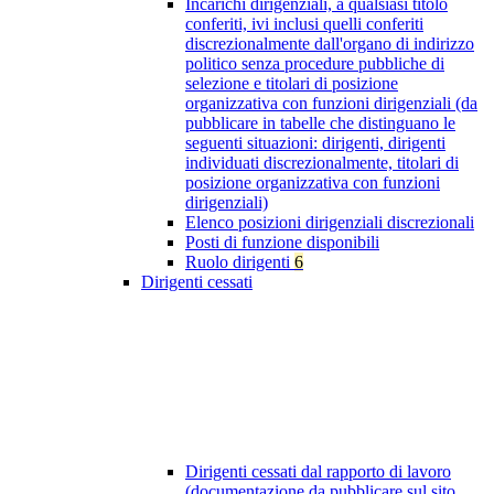
Incarichi dirigenziali, a qualsiasi titolo
conferiti, ivi inclusi quelli conferiti
discrezionalmente dall'organo di indirizzo
politico senza procedure pubbliche di
selezione e titolari di posizione
organizzativa con funzioni dirigenziali (da
pubblicare in tabelle che distinguano le
seguenti situazioni: dirigenti, dirigenti
individuati discrezionalmente, titolari di
posizione organizzativa con funzioni
dirigenziali)
Elenco posizioni dirigenziali discrezionali
Posti di funzione disponibili
Ruolo dirigenti
6
Dirigenti cessati
Dirigenti cessati dal rapporto di lavoro
(documentazione da pubblicare sul sito