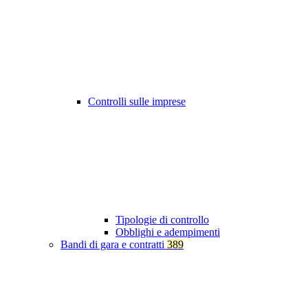
Controlli sulle imprese
Tipologie di controllo
Obblighi e adempimenti
Bandi di gara e contratti
389