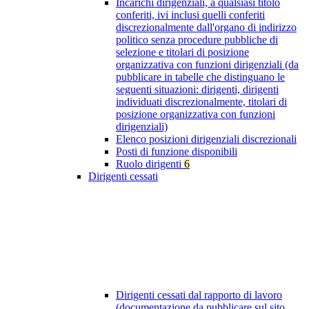
Incarichi dirigenziali, a qualsiasi titolo
conferiti, ivi inclusi quelli conferiti
discrezionalmente dall'organo di indirizzo
politico senza procedure pubbliche di
selezione e titolari di posizione
organizzativa con funzioni dirigenziali (da
pubblicare in tabelle che distinguano le
seguenti situazioni: dirigenti, dirigenti
individuati discrezionalmente, titolari di
posizione organizzativa con funzioni
dirigenziali)
Elenco posizioni dirigenziali discrezionali
Posti di funzione disponibili
Ruolo dirigenti
6
Dirigenti cessati
Dirigenti cessati dal rapporto di lavoro
(documentazione da pubblicare sul sito