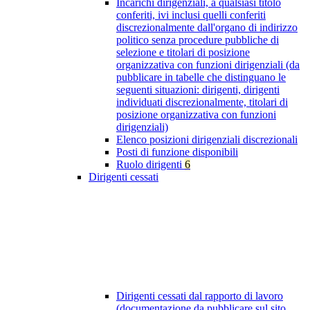
Incarichi dirigenziali, a qualsiasi titolo
conferiti, ivi inclusi quelli conferiti
discrezionalmente dall'organo di indirizzo
politico senza procedure pubbliche di
selezione e titolari di posizione
organizzativa con funzioni dirigenziali (da
pubblicare in tabelle che distinguano le
seguenti situazioni: dirigenti, dirigenti
individuati discrezionalmente, titolari di
posizione organizzativa con funzioni
dirigenziali)
Elenco posizioni dirigenziali discrezionali
Posti di funzione disponibili
Ruolo dirigenti
6
Dirigenti cessati
Dirigenti cessati dal rapporto di lavoro
(documentazione da pubblicare sul sito