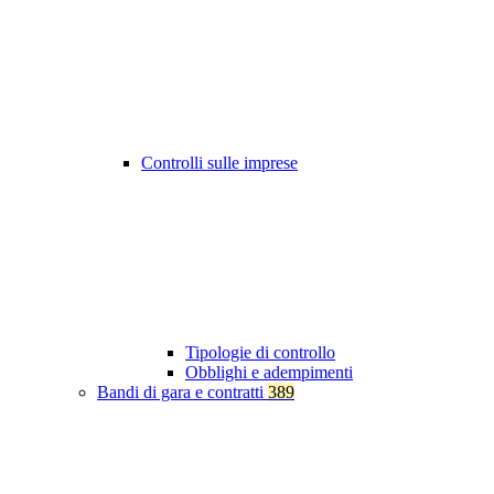
Controlli sulle imprese
Tipologie di controllo
Obblighi e adempimenti
Bandi di gara e contratti
389