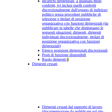
Incarichi dirigenziali, a qualsiasi titolo
conferiti, ivi inclusi quelli conferiti
discrezionalmente dall'organo di indirizzo
politico senza procedure pubbliche di
selezione e titolari di posizione
organizzativa con funzioni dirigenziali (da
pubblicare in tabelle che distinguano le
seguenti situazioni: dirigenti, dirigenti
individuati discrezionalmente, titolari di
posizione organizzativa con funzioni
dirigenziali)
Elenco posizioni dirigenziali discrezionali
Posti di funzione disponibili
Ruolo dirigenti
6
Dirigenti cessati
Dirigenti cessati dal rapporto di lavoro
(documentazione da pubblicare sul sito