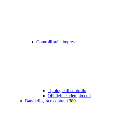
Controlli sulle imprese
Tipologie di controllo
Obblighi e adempimenti
Bandi di gara e contratti
389