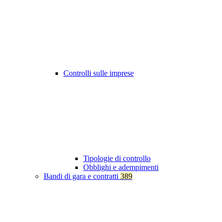
Controlli sulle imprese
Tipologie di controllo
Obblighi e adempimenti
Bandi di gara e contratti
389