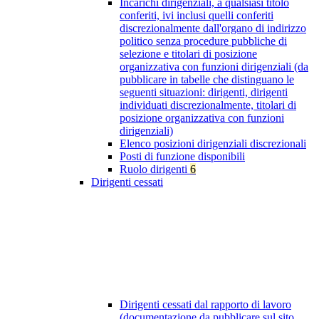
Incarichi dirigenziali, a qualsiasi titolo
conferiti, ivi inclusi quelli conferiti
discrezionalmente dall'organo di indirizzo
politico senza procedure pubbliche di
selezione e titolari di posizione
organizzativa con funzioni dirigenziali (da
pubblicare in tabelle che distinguano le
seguenti situazioni: dirigenti, dirigenti
individuati discrezionalmente, titolari di
posizione organizzativa con funzioni
dirigenziali)
Elenco posizioni dirigenziali discrezionali
Posti di funzione disponibili
Ruolo dirigenti
6
Dirigenti cessati
Dirigenti cessati dal rapporto di lavoro
(documentazione da pubblicare sul sito