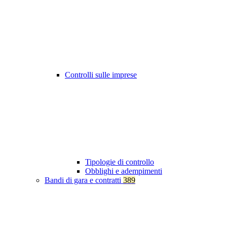
Controlli sulle imprese
Tipologie di controllo
Obblighi e adempimenti
Bandi di gara e contratti
389