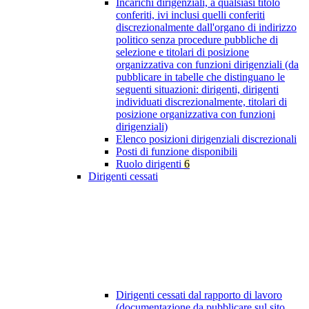
Incarichi dirigenziali, a qualsiasi titolo
conferiti, ivi inclusi quelli conferiti
discrezionalmente dall'organo di indirizzo
politico senza procedure pubbliche di
selezione e titolari di posizione
organizzativa con funzioni dirigenziali (da
pubblicare in tabelle che distinguano le
seguenti situazioni: dirigenti, dirigenti
individuati discrezionalmente, titolari di
posizione organizzativa con funzioni
dirigenziali)
Elenco posizioni dirigenziali discrezionali
Posti di funzione disponibili
Ruolo dirigenti
6
Dirigenti cessati
Dirigenti cessati dal rapporto di lavoro
(documentazione da pubblicare sul sito