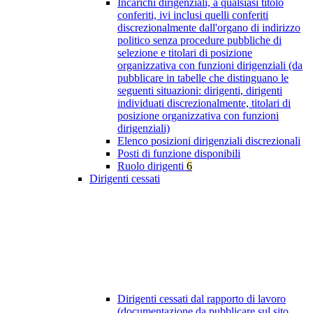
Incarichi dirigenziali, a qualsiasi titolo
conferiti, ivi inclusi quelli conferiti
discrezionalmente dall'organo di indirizzo
politico senza procedure pubbliche di
selezione e titolari di posizione
organizzativa con funzioni dirigenziali (da
pubblicare in tabelle che distinguano le
seguenti situazioni: dirigenti, dirigenti
individuati discrezionalmente, titolari di
posizione organizzativa con funzioni
dirigenziali)
Elenco posizioni dirigenziali discrezionali
Posti di funzione disponibili
Ruolo dirigenti
6
Dirigenti cessati
Dirigenti cessati dal rapporto di lavoro
(documentazione da pubblicare sul sito