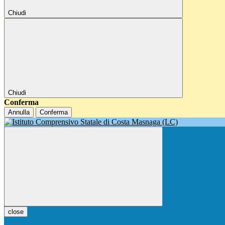
Chiudi
Chiudi
Conferma
Annulla
Conferma
close