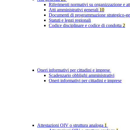
Riferimenti normativi su organizzazione e at
Atti amministrativi generali
10
Documenti di programmazione strategico-ge
Statuti e leggi regionali
Codice disciplinare e codice di condotta
2
Oneri informativi per cittadini e imprese
Scadenzario obblighi amministrativi
Oneri informativi per cittadini e imprese
Attestazioni OIV o struttura analoga
1