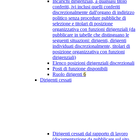
Incarichi dirigenziali, a qualsiasi titolo
conferiti, ivi inclusi quelli conferiti
discrezionalmente dall'organo di indirizzo
politico senza procedure pubbliche di
selezione e titolari di posizione
organizzativa con funzioni dirigenziali (da
pubblicare in tabelle che distinguano le
seguenti situazioni: dirigenti, dirigenti
individuati discrezionalmente, titolari di
posizione organizzativa con funzioni
dirigenziali)
Elenco posizioni dirigenziali discrezionali
Posti di funzione disponibili
Ruolo dirigenti
6
Dirigenti cessati
Dirigenti cessati dal rapporto di lavoro
(documentazione da pubblicare sul sito