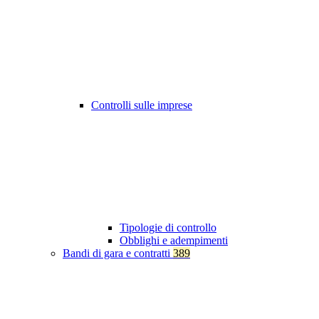
Controlli sulle imprese
Tipologie di controllo
Obblighi e adempimenti
Bandi di gara e contratti
389