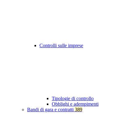
Controlli sulle imprese
Tipologie di controllo
Obblighi e adempimenti
Bandi di gara e contratti
389