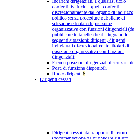
Incarichi dirigenziali, a qualsiasi titolo
conferiti, ivi inclusi quelli conferiti
discrezionalmente dall'organo di indirizzo
politico senza procedure pubbliche di
selezione e titolari di posizione
organizzativa con funzioni dirigenziali (da
pubblicare in tabelle che distinguano le
seguenti situazioni: dirigenti, dirigenti
individuati discrezionalmente, titolari di
posizione organizzativa con funzioni
dirigenziali)
Elenco posizioni dirigenziali discrezionali
Posti di funzione disponibili
Ruolo dirigenti
6
Dirigenti cessati
Dirigenti cessati dal rapporto di lavoro
(documentazione da pubblicare sul sito