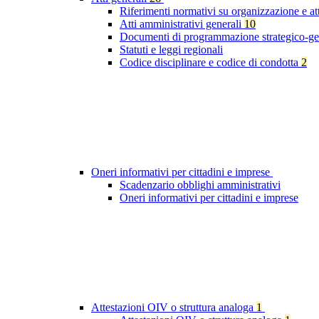
Riferimenti normativi su organizzazione e at
Atti amministrativi generali
10
Documenti di programmazione strategico-ge
Statuti e leggi regionali
Codice disciplinare e codice di condotta
2
Oneri informativi per cittadini e imprese
Scadenzario obblighi amministrativi
Oneri informativi per cittadini e imprese
Attestazioni OIV o struttura analoga
1