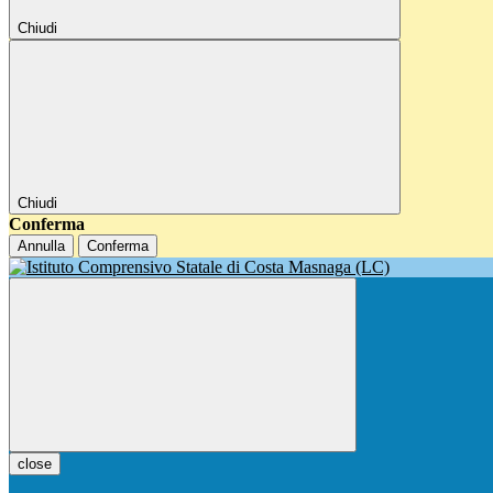
Chiudi
Chiudi
Conferma
Annulla
Conferma
close