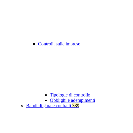
Controlli sulle imprese
Tipologie di controllo
Obblighi e adempimenti
Bandi di gara e contratti
389