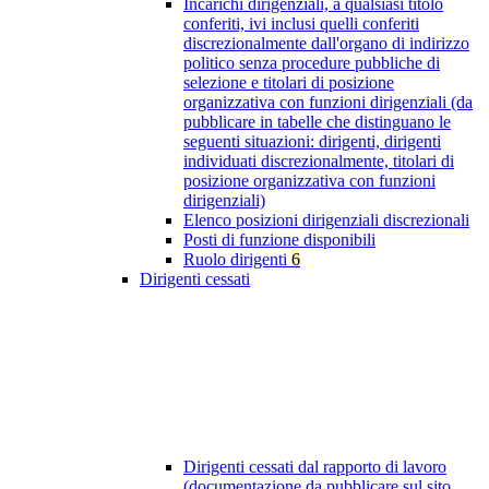
Incarichi dirigenziali, a qualsiasi titolo
conferiti, ivi inclusi quelli conferiti
discrezionalmente dall'organo di indirizzo
politico senza procedure pubbliche di
selezione e titolari di posizione
organizzativa con funzioni dirigenziali (da
pubblicare in tabelle che distinguano le
seguenti situazioni: dirigenti, dirigenti
individuati discrezionalmente, titolari di
posizione organizzativa con funzioni
dirigenziali)
Elenco posizioni dirigenziali discrezionali
Posti di funzione disponibili
Ruolo dirigenti
6
Dirigenti cessati
Dirigenti cessati dal rapporto di lavoro
(documentazione da pubblicare sul sito