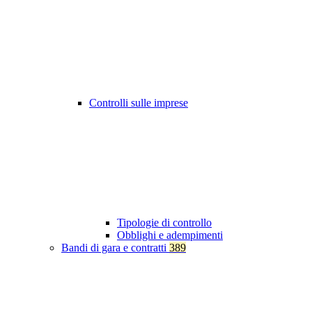
Controlli sulle imprese
Tipologie di controllo
Obblighi e adempimenti
Bandi di gara e contratti
389