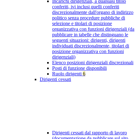
Incarichi dirigenziali, a qualsiasi titolo
conferiti, ivi inclusi quelli conferiti
discrezionalmente dall'organo di indirizzo
politico senza procedure pubbliche di
selezione e titolari di posizione
organizzativa con funzioni dirigenziali (da
pubblicare in tabelle che distinguano le
seguenti situazioni: dirigenti, dirigenti
individuati discrezionalmente, titolari di
posizione organizzativa con funzioni
dirigenziali)
Elenco posizioni dirigenziali discrezionali
Posti di funzione disponibili
Ruolo dirigenti
6
Dirigenti cessati
Dirigenti cessati dal rapporto di lavoro
(documentazione da pubblicare sul sito