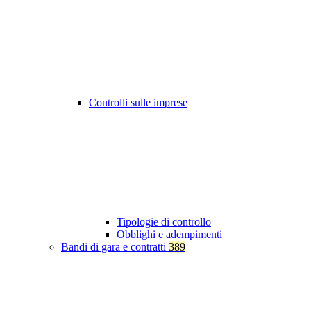
Controlli sulle imprese
Tipologie di controllo
Obblighi e adempimenti
Bandi di gara e contratti
389