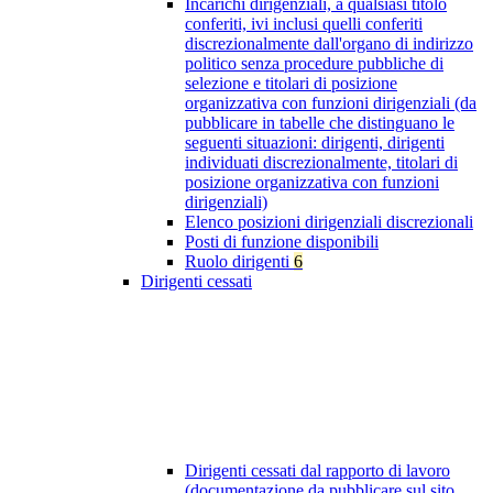
Incarichi dirigenziali, a qualsiasi titolo
conferiti, ivi inclusi quelli conferiti
discrezionalmente dall'organo di indirizzo
politico senza procedure pubbliche di
selezione e titolari di posizione
organizzativa con funzioni dirigenziali (da
pubblicare in tabelle che distinguano le
seguenti situazioni: dirigenti, dirigenti
individuati discrezionalmente, titolari di
posizione organizzativa con funzioni
dirigenziali)
Elenco posizioni dirigenziali discrezionali
Posti di funzione disponibili
Ruolo dirigenti
6
Dirigenti cessati
Dirigenti cessati dal rapporto di lavoro
(documentazione da pubblicare sul sito