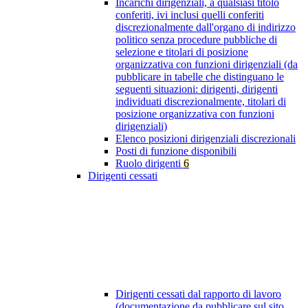
Incarichi dirigenziali, a qualsiasi titolo
conferiti, ivi inclusi quelli conferiti
discrezionalmente dall'organo di indirizzo
politico senza procedure pubbliche di
selezione e titolari di posizione
organizzativa con funzioni dirigenziali (da
pubblicare in tabelle che distinguano le
seguenti situazioni: dirigenti, dirigenti
individuati discrezionalmente, titolari di
posizione organizzativa con funzioni
dirigenziali)
Elenco posizioni dirigenziali discrezionali
Posti di funzione disponibili
Ruolo dirigenti
6
Dirigenti cessati
Dirigenti cessati dal rapporto di lavoro
(documentazione da pubblicare sul sito