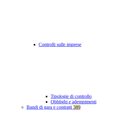
Controlli sulle imprese
Tipologie di controllo
Obblighi e adempimenti
Bandi di gara e contratti
389