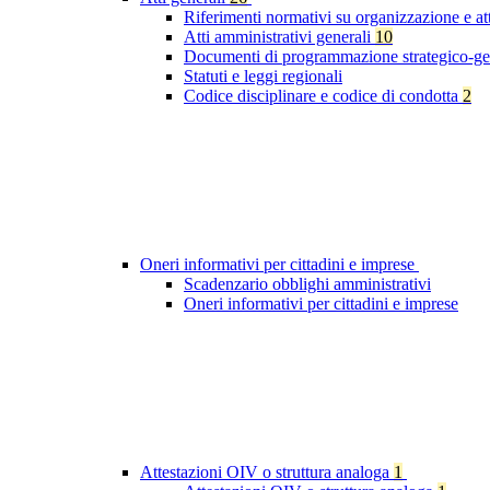
Riferimenti normativi su organizzazione e at
Atti amministrativi generali
10
Documenti di programmazione strategico-ge
Statuti e leggi regionali
Codice disciplinare e codice di condotta
2
Oneri informativi per cittadini e imprese
Scadenzario obblighi amministrativi
Oneri informativi per cittadini e imprese
Attestazioni OIV o struttura analoga
1