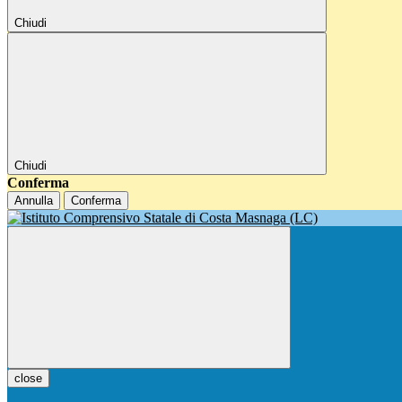
Chiudi
Chiudi
Conferma
Annulla
Conferma
close