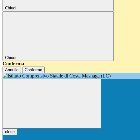
Chiudi
Chiudi
Conferma
Annulla
Conferma
close