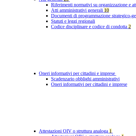
Riferimenti normativi su organizzazione e at
Atti amministrativi generali
10
Documenti di programmazione strategico-ge
Statuti e leggi regionali
Codice disciplinare e codice di condotta
2
Oneri informativi per cittadini e imprese
Scadenzario obblighi amministrativi
Oneri informativi per cittadini e imprese
Attestazioni OIV o struttura analoga
1