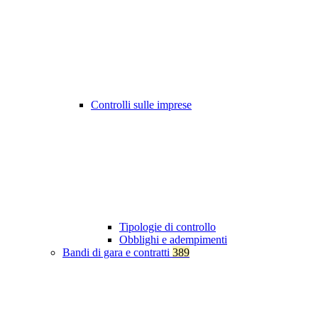
Controlli sulle imprese
Tipologie di controllo
Obblighi e adempimenti
Bandi di gara e contratti
389