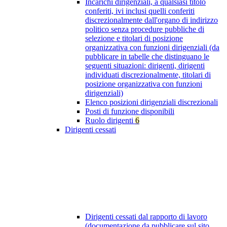
Incarichi dirigenziali, a qualsiasi titolo
conferiti, ivi inclusi quelli conferiti
discrezionalmente dall'organo di indirizzo
politico senza procedure pubbliche di
selezione e titolari di posizione
organizzativa con funzioni dirigenziali (da
pubblicare in tabelle che distinguano le
seguenti situazioni: dirigenti, dirigenti
individuati discrezionalmente, titolari di
posizione organizzativa con funzioni
dirigenziali)
Elenco posizioni dirigenziali discrezionali
Posti di funzione disponibili
Ruolo dirigenti
6
Dirigenti cessati
Dirigenti cessati dal rapporto di lavoro
(documentazione da pubblicare sul sito